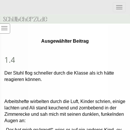
Togg
navig
Ausgewählter Beitrag
1.4
Der Stuhl flog schneller durch die Klasse als ich hätte
reagieren können.
Arbeitshefte wirbelten durch die Luft, Kinder schrien, einige
lachten und Ali stand keuchend und zornbebend in der
Zimmerecke und sah mich mit seinen dunklen, funkelnden
Augen an:
„Der hat mich geärgert!“
, wies er auf ein anderes Kind
„ey,