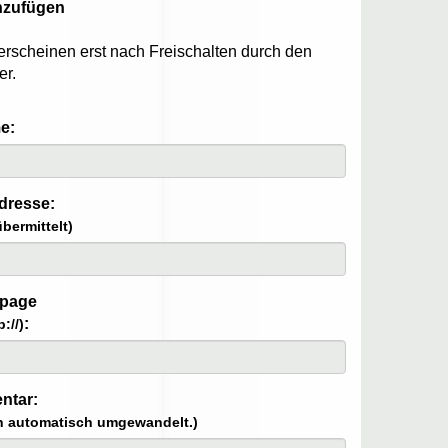
nzufügen
erscheinen erst nach Freischalten durch den
er.
e:
dresse:
bermittelt)
page
:
p://)
ntar:
n automatisch umgewandelt.)