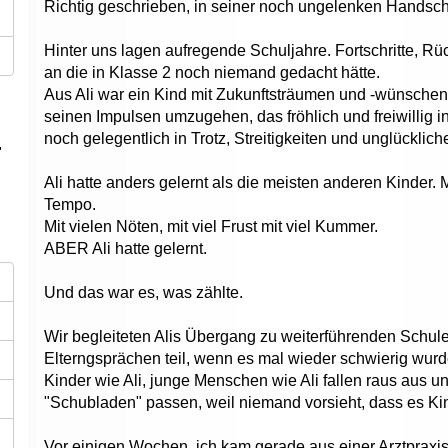
Richtig geschrieben, in seiner noch ungelenken Handschr
Hinter uns lagen aufregende Schuljahre. Fortschritte, Rü
an die in Klasse 2 noch niemand gedacht hätte.
Aus Ali war ein Kind mit Zukunftsträumen und -wünschen 
seinen Impulsen umzugehen, das fröhlich und freiwillig in
noch gelegentlich in Trotz, Streitigkeiten und unglücklich
"
Ali hatte anders gelernt als die meisten anderen Kinder.
Tempo.
Mit vielen Nöten, mit viel Frust mit viel Kummer.
ABER Ali hatte gelernt.
Und das war es, was zählte.
Wir begleiteten Alis Übergang zu weiterführenden Schul
Elterngsprächen teil, wenn es mal wieder schwierig wurd
Kinder wie Ali, junge Menschen wie Ali fallen raus aus u
"Schubladen" passen, weil niemand vorsieht, dass es Kind
Vor einigen Wochen, ich kam gerade aus einer Arztpraxis, 