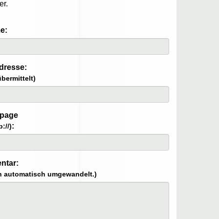
er.
e:
dresse:
bermittelt)
page
:
p://)
ntar:
n automatisch umgewandelt.)